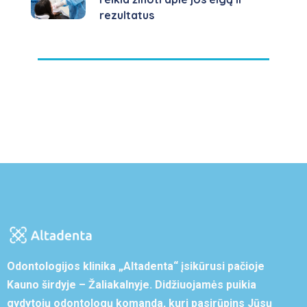
rezultatus
Odontologijos klinika „Altadenta“ įsikūrusi pačioje
Kauno širdyje – Žaliakalnyje. Didžiuojamės puikia
gydytojų odontologų komanda, kuri pasirūpins Jūsų