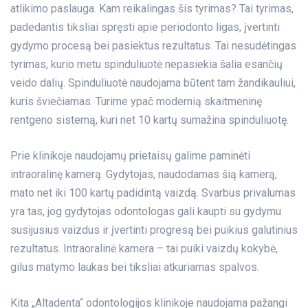
atlikimo paslauga. Kam reikalingas šis tyrimas? Tai tyrimas,
padedantis tiksliai spręsti apie periodonto ligas, įvertinti
gydymo procesą bei pasiektus rezultatus. Tai nesudėtingas
tyrimas, kurio metu spinduliuotė nepasiekia šalia esančių
veido dalių. Spinduliuotė naudojama būtent tam žandikauliui,
kuris šviečiamas. Turime ypač modernią skaitmeninę
rentgeno sistemą, kuri net 10 kartų sumažina spinduliuotę.
Prie klinikoje naudojamų prietaisų galime paminėti
intraoralinę kamerą. Gydytojas, naudodamas šią kamerą,
mato net iki 100 kartų padidintą vaizdą. Svarbus privalumas
yra tas, jog gydytojas odontologas gali kaupti su gydymu
susijusius vaizdus ir įvertinti progresą bei puikius galutinius
rezultatus. Intraoralinė kamera – tai puiki vaizdų kokybė,
gilus matymo laukas bei tiksliai atkuriamas spalvos.
Kita „Altadenta“ odontologijos klinikoje naudojama pažangi