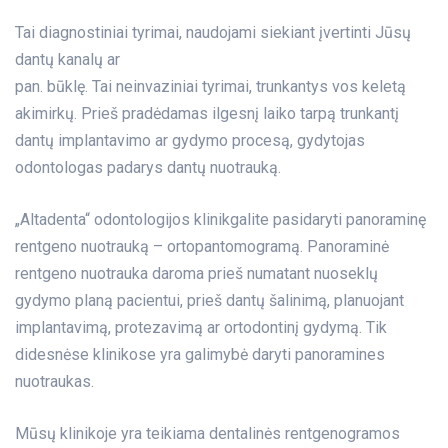
Tai diagnostiniai tyrimai, naudojami siekiant įvertinti Jūsų
dantų kanalų ar
pan. būklę. Tai neinvaziniai tyrimai, trunkantys vos keletą
akimirkų. Prieš pradėdamas ilgesnį laiko tarpą trunkantį
dantų implantavimo ar gydymo procesą, gydytojas
odontologas padarys dantų nuotrauką.
„Altadenta“ odontologijos klinikgalite pasidaryti panoraminę
rentgeno nuotrauką – ortopantomogramą. Panoraminė
rentgeno nuotrauka daroma prieš numatant nuoseklų
gydymo planą pacientui, prieš dantų šalinimą, planuojant
implantavimą, protezavimą ar ortodontinį gydymą. Tik
didesnėse klinikose yra galimybė daryti panoramines
nuotraukas.
Mūsų klinikoje yra teikiama dentalinės rentgenogramos