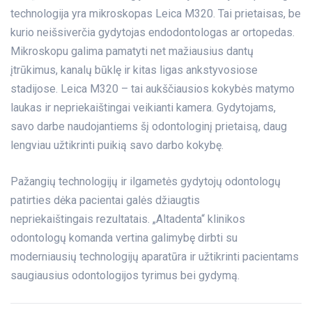
technologija yra mikroskopas Leica M320. Tai prietaisas, be
kurio neišsiverčia gydytojas endodontologas ar ortopedas.
Mikroskopu galima pamatyti net mažiausius dantų
įtrūkimus, kanalų būklę ir kitas ligas ankstyvosiose
stadijose. Leica M320 – tai aukščiausios kokybės matymo
laukas ir nepriekaištingai veikianti kamera. Gydytojams,
savo darbe naudojantiems šį odontologinį prietaisą, daug
lengviau užtikrinti puikią savo darbo kokybę.
Pažangių technologijų ir ilgametės gydytojų odontologų
patirties dėka pacientai galės džiaugtis
nepriekaištingais rezultatais. „Altadenta“ klinikos
odontologų komanda vertina galimybę dirbti su
moderniausių technologijų aparatūra ir užtikrinti pacientams
saugiausius odontologijos tyrimus bei gydymą.