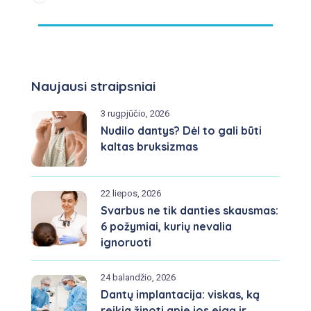
Naujausi straipsniai
3 rugpjūčio, 2026
Nudilo dantys? Dėl to gali būti
kaltas bruksizmas
22 liepos, 2026
Svarbus ne tik danties skausmas:
6 požymiai, kurių nevalia
ignoruoti
24 balandžio, 2026
Dantų implantacija: viskas, ką
reikia žinoti apie jos eigą ir