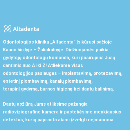
Odontologijos klinika „Altadenta“ įsikūrusi pačioje
Kauno širdyje – Žaliakalnyje. Didžiuojamės puikia
gydytojų odontologų komanda, kuri pasirūpins Jūsų
dantimis nuo A iki Z! Atliekame visas
odontologijos paslaugas – implantavimą, protezavimą,
estetinį plombavimą, kanalų plombavimą,
terapinį gydymą, burnos higieną bei dantų balinimą.
Dantų apžiūrą Jums atliksime pažangia
radioviziografine kamera ir pastebėsime menkiausius
defektus, kurių paprasta akimi įžvelgti neįmanoma.