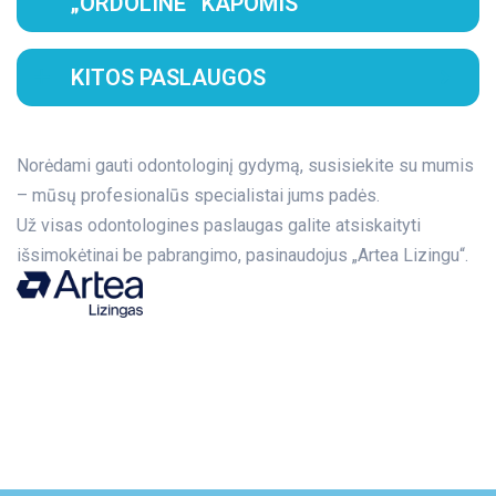
„ORDOLINE” KAPOMIS
KITOS PASLAUGOS
Norėdami gauti odontologinį gydymą,
susisiekite su mumis
–
mūsų
profesionalūs specialistai
jums padės.
Už visas odontologines paslaugas galite atsiskaityti
išsimokėtinai be pabrangimo, pasinaudojus „Artea Lizingu“.