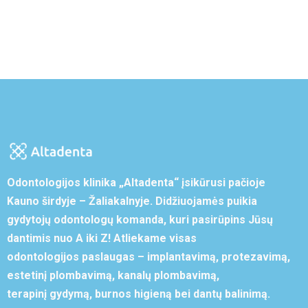
Odontologijos klinika „Altadenta“ įsikūrusi pačioje
Kauno širdyje – Žaliakalnyje. Didžiuojamės puikia
gydytojų odontologų komanda, kuri pasirūpins Jūsų
dantimis nuo A iki Z! Atliekame visas
odontologijos paslaugas – implantavimą, protezavimą,
estetinį plombavimą, kanalų plombavimą,
terapinį gydymą, burnos higieną bei dantų balinimą.