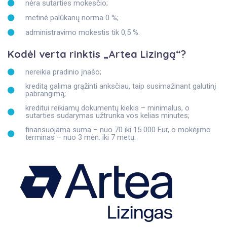
nėra sutarties mokesčio;
metinė palūkanų norma 0 %;
administravimo mokestis tik 0,5 %.
Kodėl verta rinktis „Artea Lizingą“?
nereikia pradinio įnašo;
kreditą galima grąžinti anksčiau, taip susimažinant galutinį
pabrangimą;
kreditui reikiamų dokumentų kiekis – minimalus, o
sutarties sudarymas užtrunka vos kelias minutes;
finansuojama suma – nuo 70 iki 15 000 Eur, o mokėjimo
terminas – nuo 3 mėn. iki 7 metų.