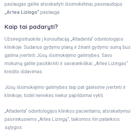
paslaugas galite atsiskaityti išsimokėtinai, pasinaudojus
„Artea Lizingo“
paslauga.
Kaip tai padaryti?
Užsiregistruokite į konsultaciją „Altadenta“ odontologijos
klinikoje. Sudarius gydymo planą ir žinant gydymo sumą bus
galima įvertinti Jūsų išsimokėjimo galimybes. Savo
mokumą galite pasitikrinti ir savarankiškai:
„Artea Lizingas“
kredito išdavimas.
Jūsų išsimokėjimo galimybes taip pat galėsime įvertinti ir
klinikoje, todėl nereikės niekur papildomai vykti.
„Altadenta“ odontologijos klinikos pacientams, atsiskaitymui
pasirinkusiems
„Artea Lizingą“,
taikomos itin palankios
sąlygos: