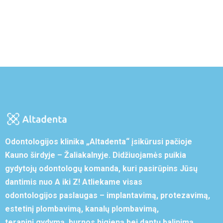
Odontologijos klinika „Altadenta“ įsikūrusi pačioje
Kauno širdyje – Žaliakalnyje. Didžiuojamės puikia
gydytojų odontologų komanda, kuri pasirūpins Jūsų
dantimis nuo A iki Z! Atliekame visas
odontologijos paslaugas – implantavimą, protezavimą,
estetinį plombavimą, kanalų plombavimą,
terapinį gydymą, burnos higieną bei dantų balinimą.