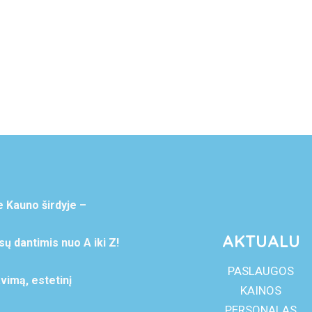
ų
e Kauno širdyje –
AKTUALU
ų dantimis nuo A iki Z!
PASLAUGOS
vimą, estetinį
KAINOS
PERSONALAS