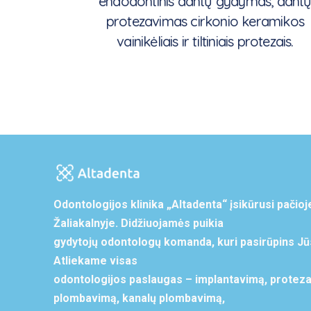
endodontinis dantų gydymas, dant
protezavimas cirkonio keramikos
vainikėliais ir tiltiniais protezais.
Odontologijos klinika „Altadenta“ įsikūrusi pačioj
Žaliakalnyje. Didžiuojamės puikia
gydytojų odontologų komanda, kuri pasirūpins Jūs
Atliekame visas
odontologijos paslaugas – implantavimą, proteza
plombavimą, kanalų plombavimą,