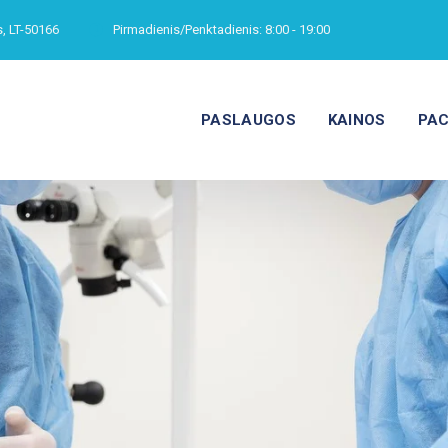
s, LT-50166
Pirmadienis/Penktadienis:
8:00 - 19:00
PASLAUGOS
KAINOS
PAC