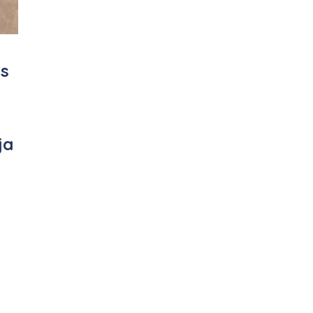
as
ja