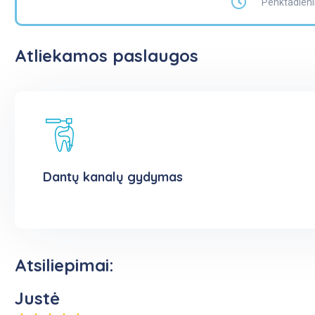
Penktadieni
Atliekamos paslaugos
Dantų kanalų gydymas
Atsiliepimai:
Justė