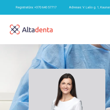
Registratūra:
+370 640 57717
Adresas:
V. Lašo g. 1, Kauna