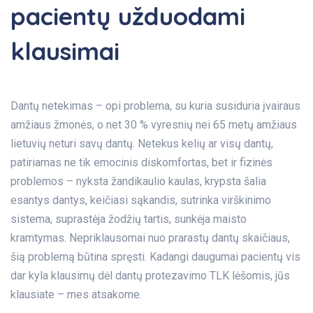
pacientų užduodami
klausimai
Dantų netekimas – opi problema, su kuria susiduria įvairaus
amžiaus žmonės, o net 30 % vyresnių nei 65 metų amžiaus
lietuvių neturi savų dantų. Netekus kelių ar visų dantų,
patiriamas ne tik emocinis diskomfortas, bet ir fizinės
problemos – nyksta žandikaulio kaulas, krypsta šalia
esantys dantys, keičiasi sąkandis, sutrinka virškinimo
sistema, suprastėja žodžių tartis, sunkėja maisto
kramtymas. Nepriklausomai nuo prarastų dantų skaičiaus,
šią problemą būtina spręsti. Kadangi daugumai pacientų vis
dar kyla klausimų dėl dantų protezavimo TLK lėšomis, jūs
klausiate – mes atsakome.