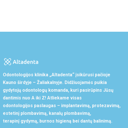
Odontologijos klinika „Altadenta“ įsikūrusi pačioje
Kauno širdyje – Žaliakalnyje. Didžiuojamės puikia
gydytojų odontologų komanda, kuri pasirūpins Jūsų
dantimis nuo A iki Z! Atliekame visas
odontologijos paslaugas – implantavimą, protezavimą,
estetinį plombavimą, kanalų plombavimą,
terapinį gydymą, burnos higieną bei dantų balinimą.