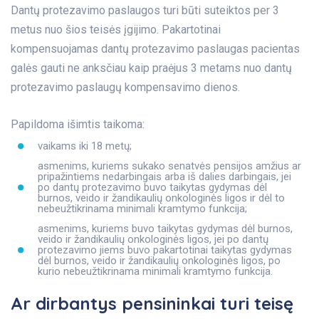
Dantų protezavimo paslaugos turi būti suteiktos per 3
metus nuo šios teisės įgijimo. Pakartotinai
kompensuojamas dantų protezavimo paslaugas pacientas
galės gauti ne anksčiau kaip praėjus 3 metams nuo dantų
protezavimo paslaugų kompensavimo dienos.
Papildoma išimtis taikoma:
vaikams iki 18 metų;
asmenims, kuriems sukako senatvės pensijos amžius ar
pripažintiems nedarbingais arba iš dalies darbingais, jei
po dantų protezavimo buvo taikytas gydymas dėl
burnos, veido ir žandikaulių onkologinės ligos ir dėl to
nebeužtikrinama minimali kramtymo funkcija;
asmenims, kuriems buvo taikytas gydymas dėl burnos,
veido ir žandikaulių onkologinės ligos, jei po dantų
protezavimo jiems buvo pakartotinai taikytas gydymas
dėl burnos, veido ir žandikaulių onkologinės ligos, po
kurio nebeužtikrinama minimali kramtymo funkcija.
Ar dirbantys pensininkai turi teisę