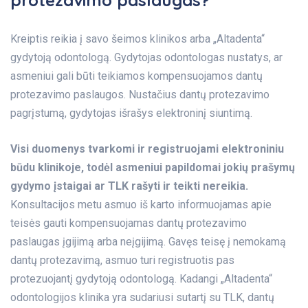
Kreiptis reikia į savo šeimos klinikos arba „Altadenta“
gydytoją odontologą. Gydytojas odontologas nustatys, ar
asmeniui gali būti teikiamos kompensuojamos dantų
protezavimo paslaugos. Nustačius dantų protezavimo
pagrįstumą, gydytojas išrašys elektroninį siuntimą.
Visi duomenys tvarkomi ir registruojami elektroniniu
būdu klinikoje, todėl asmeniui papildomai jokių prašymų
gydymo įstaigai ar TLK rašyti ir teikti nereikia.
Konsultacijos metu asmuo iš karto informuojamas apie
teisės gauti kompensuojamas dantų protezavimo
paslaugas įgijimą arba neįgijimą. Gavęs teisę į nemokamą
dantų protezavimą, asmuo turi registruotis pas
protezuojantį gydytoją odontologą. Kadangi „Altadenta“
odontologijos klinika yra sudariusi sutartį su TLK, dantų