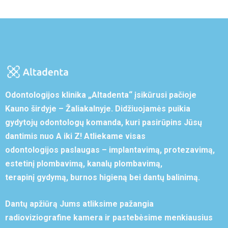
Odontologijos klinika „Altadenta“ įsikūrusi pačioje
Kauno širdyje – Žaliakalnyje. Didžiuojamės puikia
gydytojų odontologų komanda, kuri pasirūpins Jūsų
dantimis nuo A iki Z! Atliekame visas
odontologijos paslaugas – implantavimą, protezavimą,
estetinį plombavimą, kanalų plombavimą,
terapinį gydymą, burnos higieną bei dantų balinimą.
Dantų apžiūrą Jums atliksime pažangia
radioviziografine kamera ir pastebėsime menkiausius