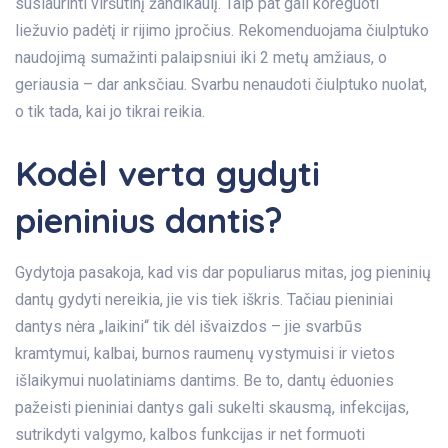
susiaurinti viršutinį žandikaulį. Taip pat gali koreguoti
liežuvio padėtį ir rijimo įpročius. Rekomenduojama čiulptuko
naudojimą sumažinti palaipsniui iki 2 metų amžiaus, o
geriausia – dar anksčiau. Svarbu nenaudoti čiulptuko nuolat,
o tik tada, kai jo tikrai reikia.
Kodėl verta gydyti
pieninius dantis?
Gydytoja pasakoja, kad vis dar populiarus mitas, jog pieninių
dantų gydyti nereikia, jie vis tiek iškris. Tačiau pieniniai
dantys nėra „laikini“ tik dėl išvaizdos – jie svarbūs
kramtymui, kalbai, burnos raumenų vystymuisi ir vietos
išlaikymui nuolatiniams dantims. Be to, dantų ėduonies
pažeisti pieniniai dantys gali sukelti skausmą, infekcijas,
sutrikdyti valgymo, kalbos funkcijas ir net formuoti