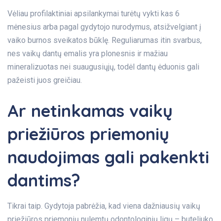
Vėliau profilaktiniai apsilankymai turėtų vykti kas 6
mėnesius arba pagal gydytojo nurodymus, atsižvelgiant į
vaiko burnos sveikatos būklę. Reguliarumas itin svarbus,
nes vaikų dantų emalis yra plonesnis ir mažiau
mineralizuotas nei suaugusiųjų, todėl dantų ėduonis gali
pažeisti juos greičiau.
Ar netinkamas vaikų
priežiūros priemonių
naudojimas gali pakenkti
dantims?
Tikrai taip. Gydytoja pabrėžia, kad viena dažniausių vaikų
priežiūros priemonių nulemtų odontologinių ligų – buteliuko