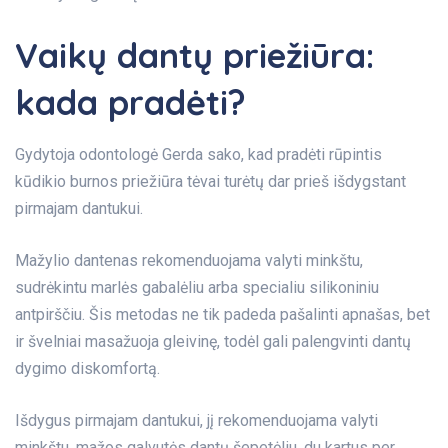
Vaikų dantų priežiūra:
kada pradėti?
Gydytoja odontologė Gerda sako, kad pradėti rūpintis
kūdikio burnos priežiūra tėvai turėtų dar prieš išdygstant
pirmajam dantukui.
Mažylio dantenas rekomenduojama valyti minkštu,
sudrėkintu marlės gabalėliu arba specialiu silikoniniu
antpirščiu. Šis metodas ne tik padeda pašalinti apnašas, bet
ir švelniai masažuoja gleivinę, todėl gali palengvinti dantų
dygimo diskomfortą.
Išdygus pirmajam dantukui, jį rekomenduojama valyti
minkštu, mažos galvutės dantų šepetėliu, du kartus per