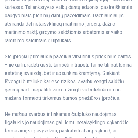
kariesas. Tai ankstyvas vaikų dantų ėduonis, pasireiškiantis
daugybiniais pieninių dantų pažeidimais. Dažniausiai jis
atsiranda dėl netaisyklingų maitinimo įpročių: dažno
maitinimo naktį, girdymo saldžiomis arbatomis ar vaiko
raminimo saldintais čiulptukais.
Šie įpročiai pirmiausia paveikia viršutinius priekinius dantis
– jie gali pradėti gesti, tamsėti ir trupėti. Tai ne tik pablogina
estetinę išvaizdą, bet ir apsunkina kramtymą. Siekiant
išvengti buteliuko karieso rizikos, svarbu vengti saldžių
gėrimų naktį, nepalikti vaiko užmigti su buteliuku ir nuo
mažens formuoti tinkamus burnos priežiūros įpročius.
Ne mažiau svarbus ir tinkamas čiulptuko naudojimas.
Ilgalaikis jo naudojimas gali lemti netaisyklingo sąkandžio
formavimąsi, pavyzdžiui, paskatinti atvirą sąkandį ar