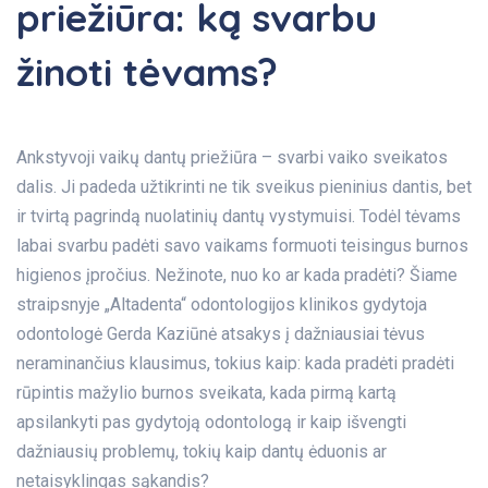
priežiūra: ką svarbu
žinoti tėvams?
Ankstyvoji vaikų dantų priežiūra – svarbi vaiko sveikatos
dalis. Ji padeda užtikrinti ne tik sveikus pieninius dantis, bet
ir tvirtą pagrindą nuolatinių dantų vystymuisi. Todėl tėvams
labai svarbu padėti savo vaikams formuoti teisingus burnos
higienos įpročius. Nežinote, nuo ko ar kada pradėti? Šiame
straipsnyje „Altadenta“ odontologijos klinikos gydytoja
odontologė
Gerda Kaziūnė
atsakys į dažniausiai tėvus
neraminančius klausimus, tokius kaip: kada pradėti pradėti
rūpintis mažylio burnos sveikata, kada pirmą kartą
apsilankyti pas gydytoją odontologą ir kaip išvengti
dažniausių problemų, tokių kaip dantų ėduonis ar
netaisyklingas sąkandis?