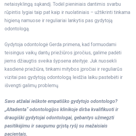
netaisyklingą sąkandį. Todėl pieniniais dantimis svarbu
rūpintis lygiai taip pat kaip ir nuolatiniais – užtikrinti tinkama
higieną namuose ir reguliariai lankytis pas gydytoją
odontologą.
Gydytoja odontologė Gerda primena, kad formuodami
teisingus vaikų dantų priežiūros įpročius, galime padėti
jiems džiaugtis sveika šypsena ateityje. Juk nuosekli
kasdienė priežiūra, tinkami mitybos įpročiai ir reguliarūs
vizitai pas gydytoją odontologą leidžia laiku pastebėti ir
išvengti galimų problemų.
Savo atžalai ieškote empatiško gydytojo odontologo?
„Altadenta“ odontologijos klinikoje dirba kvalifikuoti ir
draugiški gydytojai odontologai, gebantys užmegzti
pasitikėjimu ir saugumu grįstą ryšį su mažaisiais
pacientais.