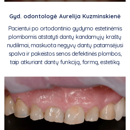
Gyd. odontologė Aurelija Kuzminskienė
Pacientui po ortodontinio gydymo estetinėmis
plombomis atstatyti dantų kandamųjų kraštų
nudilimai, maskuota negyvų dantų patamsėjusi
spalva ir pakeistos senos defektinės plombos,
taip atkuriant dantų funkciją, formą, estetiką.