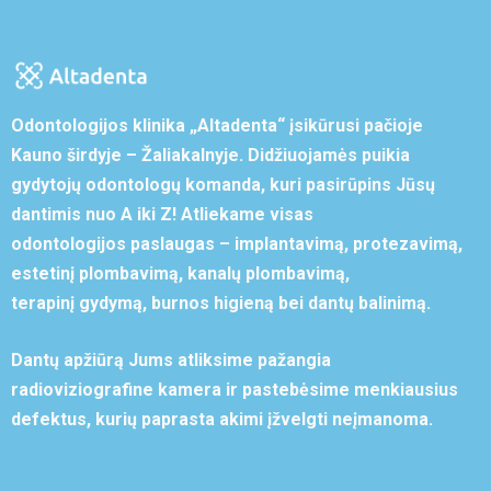
Odontologijos klinika „Altadenta“ įsikūrusi pačioje
Kauno širdyje – Žaliakalnyje. Didžiuojamės puikia
gydytojų odontologų komanda, kuri pasirūpins Jūsų
dantimis nuo A iki Z! Atliekame visas
odontologijos paslaugas – implantavimą, protezavimą,
estetinį plombavimą, kanalų plombavimą,
terapinį gydymą, burnos higieną bei dantų balinimą.
Dantų apžiūrą Jums atliksime pažangia
radioviziografine kamera ir pastebėsime menkiausius
defektus, kurių paprasta akimi įžvelgti neįmanoma.