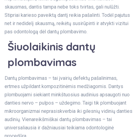
skausmas, dantis tampa nebe toks tvirtas, gali nulūžti.
Stipriai karieso paveiktą dantį reikia pašalinti. Todėl pajutus
net ir nedidelį skausmą, reikėtų susirūpinti ir atvykti vizitui
pas odontologą dėl dantų plombavimo.
Šiuolaikinis dantų
plombavimas
Dantų plombavimas – tai įvairių defektų pašalinimas,
ertmes užpildant kompozitinėmis medžiagomis. Dantys
plombuojami siekiant minkštuosius audinius apsaugoti nuo
danties nervo – pulpos – uždegimo. Taigi tik plombuojant
mikroorganizmai neprasiskverbia iki gilesnių vidinių danties
audinių. Vienareikšmiškai dantų plombavimas – tai
universaliausia ir dažniausiai teikiama odontologinė
procedūra.