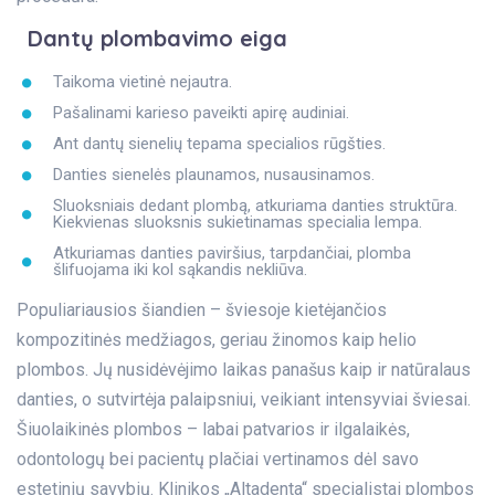
Dantų plombavimo eiga
Taikoma vietinė nejautra.
Pašalinami karieso paveikti apirę audiniai.
Ant dantų sienelių tepama specialios rūgšties.
Danties sienelės plaunamos, nusausinamos.
Sluoksniais dedant plombą, atkuriama danties struktūra.
Kiekvienas sluoksnis sukietinamas specialia lempa.
Atkuriamas danties paviršius, tarpdančiai, plomba
šlifuojama iki kol sąkandis nekliūva.
Populiariausios šiandien – šviesoje kietėjančios
kompozitinės medžiagos, geriau žinomos kaip helio
plombos. Jų nusidėvėjimo laikas panašus kaip ir natūralaus
danties, o sutvirtėja palaipsniui, veikiant intensyviai šviesai.
Šiuolaikinės plombos – labai patvarios ir ilgalaikės,
odontologų bei pacientų plačiai vertinamos dėl savo
estetinių savybių. Klinikos „Altadenta“ specialistai plombos