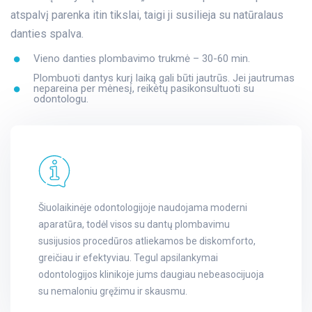
atspalvį parenka itin tikslai, taigi ji susilieja su natūralaus
danties spalva.
Vieno danties plombavimo trukmė – 30-60 min.
Plombuoti dantys kurį laiką gali būti jautrūs. Jei jautrumas
nepareina per mėnesį, reikėtų pasikonsultuoti su
odontologu.
Šiuolaikinėje odontologijoje naudojama moderni
aparatūra, todėl visos su dantų plombavimu
susijusios procedūros atliekamos be diskomforto,
greičiau ir efektyviau. Tegul apsilankymai
odontologijos klinikoje jums daugiau nebeasocijuoja
su nemaloniu gręžimu ir skausmu.