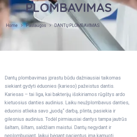
PLOMBAVIMAS
Home
Paslaugos
DANTŲ PLOMBAVIMAS
Dantų plombavimas įprastu būdu dažniausiai taikomas
siekiant gydyti ėduonies (karieso) pažeistus dantis.
Kariesas – tai liga, kai bakterijų išskiriamos rūgštys ardo
kietuosius danties audinius. Laiku neužplombavus danties,
ėduonis atlieka savo „juodą“ darbą, plinta, pasiekia ir
gilesnius audinius. Todėl pirmiausiai dantys tampa jautrūs
šaltam, šiltam, saldžiam maistui. Dantų negydant ir
neplombuojant, laikui bėgant pacientus ima kamuoti