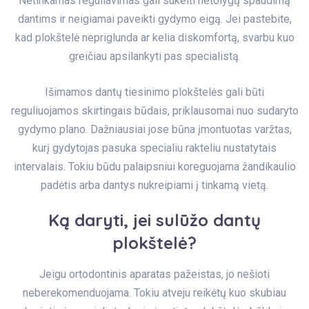
Netinkamas reguliavimas gali sukelti netolygų spaudimą
dantims ir neigiamai paveikti gydymo eigą. Jei pastebite,
kad plokštelė nepriglunda ar kelia diskomfortą, svarbu kuo
greičiau apsilankyti pas specialistą.
Išimamos dantų tiesinimo plokštelės gali būti
reguliuojamos skirtingais būdais, priklausomai nuo sudaryto
gydymo plano. Dažniausiai jose būna įmontuotas varžtas,
kurį gydytojas pasuka specialiu rakteliu nustatytais
intervalais. Tokiu būdu palaipsniui koreguojama žandikaulio
padėtis arba dantys nukreipiami į tinkamą vietą.
Ką daryti, jei sulūžo dantų
plokštelė?
Jeigu ortodontinis aparatas pažeistas, jo nešioti
neberekomenduojama. Tokiu atveju reikėtų kuo skubiau