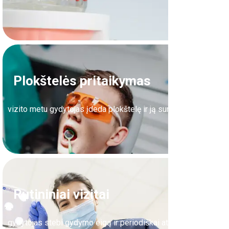
Plokštelės pritaikymas
vizito metu gydytojas įdeda plokštelę ir ją sureguliuoja.
Rutininiai vizitai
gydytojas stebi gydymo eigą ir periodiškai atlieka reikalingas