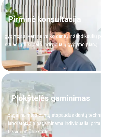
Pirminė konsultacija
gydytojas įvertina vaiko dantų ir žandikaulių padėtį, aptaria
situaciją ir sudaro individualų gydymo planą.
Plokštelės gaminimas
pagal nuimtus dantų atspaudus dantų technikų
laboratorijoje pagaminama individualiai pritaikyta dantų
tiesinimo plokštelė.