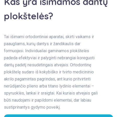
Kas yra išimamos dantų
plokštelės?
Tai išimami ortodontiniai aparatai, skirti vaikams ir
paaugliams, kurių dantys ir žandikaulis dar
formuojasi. Individualiai gaminamos plokštelės
padeda efektyviai ir palyginti nebrangiai koreguoti
dantų padėtį nesudėtingais atvejais. Ortodontinę
plokštelę sudaro iš kokybiško ir tvirto medicininio
akrilo pagamintas pagrindas, ant kurio pritvirtinti
nerūdijančio plieno arba titano lydinio elementai –
spyruoklės, lankai ir sraigtai. Kai kuriais atvejais gali
būti naudojami ir papildomi elementai, dar labiau
sustiprinantys gydymo poveikį.