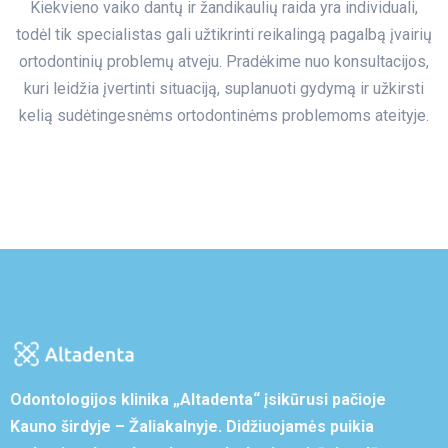
Kiekvieno vaiko dantų ir žandikaulių raida yra individuali,
todėl tik specialistas gali užtikrinti reikalingą pagalbą įvairių
ortodontinių problemų atveju. Pradėkime nuo konsultacijos,
kuri leidžia įvertinti situaciją, suplanuoti gydymą ir užkirsti
kelią sudėtingesnėms ortodontinėms problemoms ateityje.
Odontologijos klinika „Altadenta“ įsikūrusi pačioje
Kauno širdyje – Žaliakalnyje. Didžiuojamės puikia