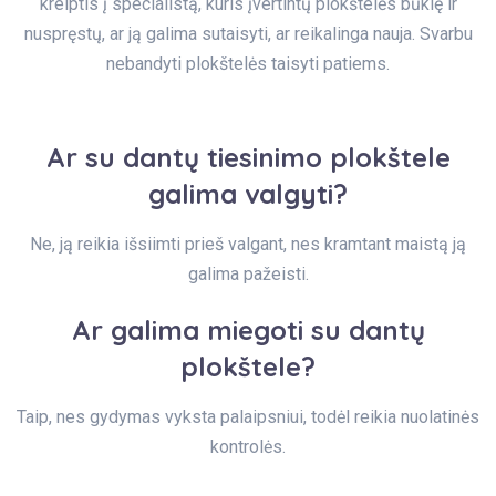
kreiptis į specialistą, kuris įvertintų plokštelės būklę ir
nuspręstų, ar ją galima sutaisyti, ar reikalinga nauja. Svarbu
nebandyti plokštelės taisyti patiems.
Ar su dantų tiesinimo plokštele
galima valgyti?
Ne, ją reikia išsiimti prieš valgant, nes kramtant maistą ją
galima pažeisti.
Ar galima miegoti su dantų
plokštele?
Taip, nes gydymas vyksta palaipsniui, todėl reikia nuolatinės
kontrolės.