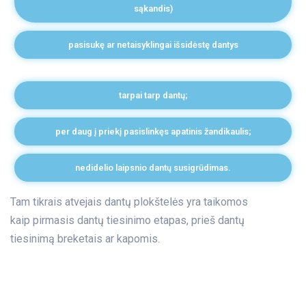
sąkandis)
pasisukę ar netaisyklingai išsidėstę dantys
tarpai tarp dantų;
per daug į priekį pasislinkęs apatinis žandikaulis;
nedidelio laipsnio dantų susigrūdimas.
Tam tikrais atvejais dantų plokštelės yra taikomos
kaip pirmasis dantų tiesinimo etapas, prieš dantų
tiesinimą breketais ar kapomis.