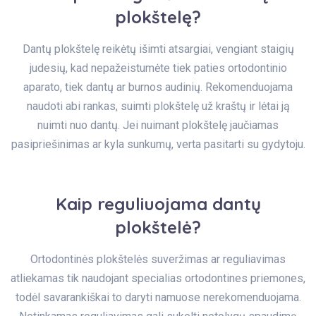
plokštelę?
Dantų plokštelę reikėtų išimti atsargiai, vengiant staigių
judesių, kad nepažeistumėte tiek paties ortodontinio
aparato, tiek dantų ar burnos audinių. Rekomenduojama
naudoti abi rankas, suimti plokštelę už kraštų ir lėtai ją
nuimti nuo dantų. Jei nuimant plokštelę jaučiamas
pasipriešinimas ar kyla sunkumų, verta pasitarti su gydytoju.
Kaip reguliuojama dantų
plokštelė?
Ortodontinės plokštelės suveržimas ar reguliavimas
atliekamas tik naudojant specialias ortodontines priemones,
todėl savarankiškai to daryti namuose nerekomenduojama.