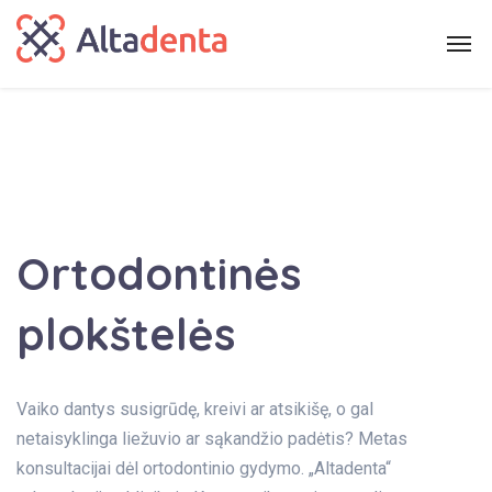
Ortodontinės
plokštelės
Vaiko dantys susigrūdę, kreivi ar atsikišę, o gal
netaisyklinga liežuvio ar sąkandžio padėtis? Metas
konsultacijai dėl ortodontinio gydymo. „Altadenta“