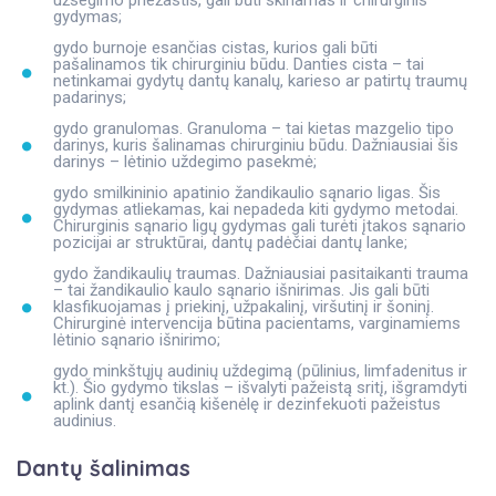
užsegimo priežastis, gali būti skiriamas ir chirurginis
gydymas;
gydo burnoje esančias cistas, kurios gali būti
pašalinamos tik chirurginiu būdu. Danties cista – tai
netinkamai gydytų dantų kanalų, karieso ar patirtų traumų
padarinys;
gydo granulomas. Granuloma – tai kietas mazgelio tipo
darinys, kuris šalinamas chirurginiu būdu. Dažniausiai šis
darinys – lėtinio uždegimo pasekmė;
gydo smilkininio apatinio žandikaulio sąnario ligas. Šis
gydymas atliekamas, kai nepadeda kiti gydymo metodai.
Chirurginis sąnario ligų gydymas gali turėti įtakos sąnario
pozicijai ar struktūrai, dantų padėčiai dantų lanke;
gydo žandikaulių traumas. Dažniausiai pasitaikanti trauma
– tai žandikaulio kaulo sąnario išnirimas. Jis gali būti
klasfikuojamas į priekinį, užpakalinį, viršutinį ir šoninį.
Chirurginė intervencija būtina pacientams, varginamiems
lėtinio sąnario išnirimo;
gydo minkštųjų audinių uždegimą (pūlinius, limfadenitus ir
kt.). Šio gydymo tikslas – išvalyti pažeistą sritį, išgramdyti
aplink dantį esančią kišenėlę ir dezinfekuoti pažeistus
audinius.
Dantų šalinimas