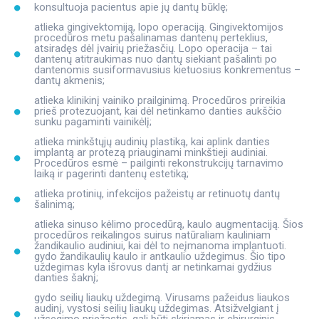
konsultuoja pacientus apie jų dantų būklę;
atlieka gingivektomiją, lopo operaciją. Gingivektomijos
procedūros metu pašalinamas dantenų perteklius,
atsiradęs dėl įvairių priežasčių. Lopo operacija – tai
dantenų atitraukimas nuo dantų siekiant pašalinti po
dantenomis susiformavusius kietuosius konkrementus –
dantų akmenis;
atlieka klinikinį vainiko prailginimą. Procedūros prireikia
prieš protezuojant, kai dėl netinkamo danties aukščio
sunku pagaminti vainikėlį;
atlieka minkštųjų audinių plastiką, kai aplink danties
implantą ar protezą priauginami minkštieji audiniai.
Procedūros esmė – pailginti rekonstrukcijų tarnavimo
laiką ir pagerinti dantenų estetiką;
atlieka protinių, infekcijos pažeistų ar retinuotų dantų
šalinimą;
atlieka sinuso kėlimo procedūrą, kaulo augmentaciją. Šios
procedūros reikalingos suirus natūraliam kauliniam
žandikaulio audiniui, kai dėl to neįmanoma implantuoti.
gydo žandikaulių kaulo ir antkaulio uždegimus. Šio tipo
uždegimas kyla išrovus dantį ar netinkamai gydžius
danties šaknį;
gydo seilių liaukų uždegimą. Virusams pažeidus liaukos
audinį, vystosi seilių liaukų uždegimas. Atsižvelgiant į