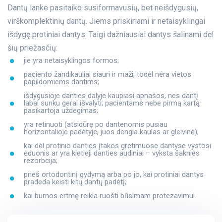
Dantų lanke pasitaiko susiformavusių, bet neišdygusių,
virškomplektinių dantų. Jiems priskiriami ir netaisyklingai
išdygę protiniai dantys. Taigi dažniausiai dantys šalinami dėl
šių priežasčių:
jie yra netaisyklingos formos;
paciento žandikauliai siauri ir maži, todėl nėra vietos
papildomiems dantims;
išdygusioje danties dalyje kaupiasi apnašos, nes dantį
labai sunku gerai išvalyti; pacientams nebe pirmą kartą
pasikartoja uždegimas;
yra retinuoti (atsidūrę po dantenomis pusiau
horizontalioje padėtyje, juos dengia kaulas ar gleivinė);
kai dėl protinio danties įtakos gretimuose dantyse vystosi
ėduonis ar yra kietieji danties audiniai – vyksta šaknies
rezorbcija;
prieš ortodontinį gydymą arba po jo, kai protiniai dantys
pradeda keisti kitų dantų padėtį;
kai burnos ertmę reikia ruošti būsimam protezavimui.