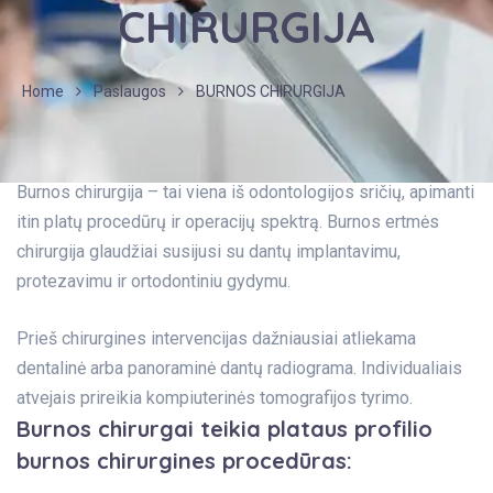
CHIRURGIJA
Home
Paslaugos
BURNOS CHIRURGIJA
Burnos chirurgija – tai viena iš odontologijos sričių, apimanti
itin platų procedūrų ir operacijų spektrą. Burnos ertmės
chirurgija glaudžiai susijusi su dantų implantavimu,
protezavimu ir ortodontiniu gydymu.
Prieš chirurgines intervencijas dažniausiai atliekama
dentalinė arba panoraminė dantų radiograma. Individualiais
atvejais prireikia kompiuterinės tomografijos tyrimo.
Burnos chirurgai teikia plataus profilio
burnos chirurgines procedūras: