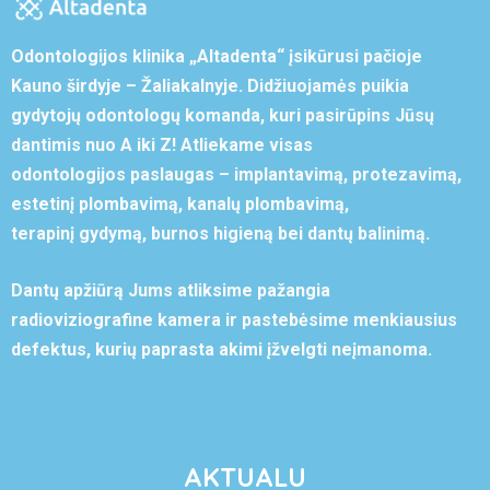
Odontologijos klinika „Altadenta“ įsikūrusi pačioje
Kauno širdyje – Žaliakalnyje. Didžiuojamės puikia
gydytojų odontologų komanda, kuri pasirūpins Jūsų
dantimis nuo A iki Z! Atliekame visas
odontologijos paslaugas – implantavimą, protezavimą,
estetinį plombavimą, kanalų plombavimą,
terapinį gydymą, burnos higieną bei dantų balinimą.
Dantų apžiūrą Jums atliksime pažangia
radioviziografine kamera ir pastebėsime menkiausius
defektus, kurių paprasta akimi įžvelgti neįmanoma.
AKTUALU