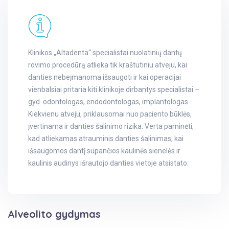
Klinikos „Altadenta“ specialistai nuolatinių dantų
rovimo procedūrą atlieka tik kraštutiniu atveju, kai
danties nebeįmanoma išsaugoti ir kai operacijai
vienbalsiai pritaria kiti klinikoje dirbantys specialistai –
gyd. odontologas, endodontologas, implantologas.
Kiekvienu atveju, priklausomai nuo paciento būklės,
įvertinama ir danties šalinimo rizika. Verta paminėti,
kad atliekamas atrauminis danties šalinimas, kai
išsaugomos dantį supančios kaulinės sienelės ir
kaulinis audinys išrautojo danties vietoje atsistato.
Alveolito gydymas