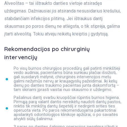
Alveolitas – tai ištraukto danties vietoje atsiradęs
uždegimas. Dažniausiai jis atsiranda nesusidarius krešuliui,
stabdančiam infekcijos plitimą. Jei ištraukus dantį
skausmas po poros dienų ne atlėgsta, o tik stiprėja, galima
įtarti alveolitą. Tokiu atveju reikėtų kreiptis į gydytoją.
Rekomendacijos po chirurginių
intervencijų
Po visų burnos chirurgijos procedūrų gali patinti minkštieji
veido audiniai, pacientams būna sunkiau plačiai išsižioti,
gali susidaryti mėlynė, chirurginės intervencijos metu
galimi nežymūs nervų ar kraujagyslių pažeidimai. Iki kelių
dienų po danties traukimo pacientas junta diskomfortą –
tam skiriami įprasti vaistai nuo skausmo ir uždegimo.
Pašalinus dantį svarbu kruopščiai rūpintis burnos higiena.
Pirmąją parą valant dantis nereikėtų naudoti dantų pastos,
rinktis tik minkštą dantų šepetėlį ir nedirginti srities ties
operuota vieta. Po paros rekomenduojama pakartotinai
apsilankyti odontologijos klinikoje apžiūrai, o po savaitės
atvykti siūlų šalinimui.
3 paras po danties šalinimo operacijos negalima rūkyti ir