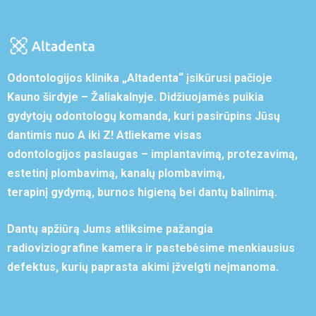
Odontologijos klinika „Altadenta“ įsikūrusi pačioje
Kauno širdyje – Žaliakalnyje. Didžiuojamės puikia
gydytojų odontologų komanda, kuri pasirūpins Jūsų
dantimis nuo A iki Z! Atliekame visas
odontologijos paslaugas – implantavimą, protezavimą,
estetinį plombavimą, kanalų plombavimą,
terapinį gydymą, burnos higieną bei dantų balinimą.
Dantų apžiūrą Jums atliksime pažangia
radioviziografine kamera ir pastebėsime menkiausius
defektus, kurių paprasta akimi įžvelgti neįmanoma.