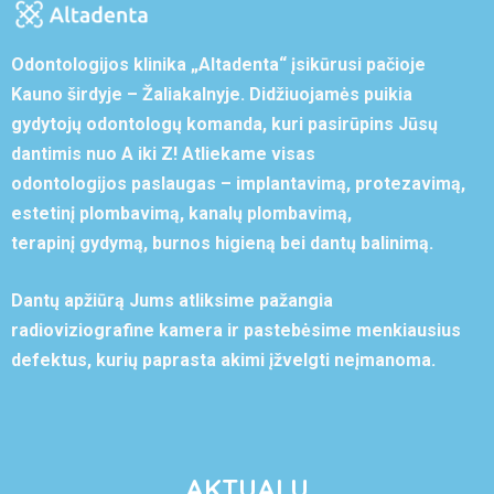
Odontologijos klinika „Altadenta“ įsikūrusi pačioje
Kauno širdyje – Žaliakalnyje. Didžiuojamės puikia
gydytojų odontologų komanda, kuri pasirūpins Jūsų
dantimis nuo A iki Z! Atliekame visas
odontologijos paslaugas – implantavimą, protezavimą,
estetinį plombavimą, kanalų plombavimą,
terapinį gydymą, burnos higieną bei dantų balinimą.
Dantų apžiūrą Jums atliksime pažangia
radioviziografine kamera ir pastebėsime menkiausius
defektus, kurių paprasta akimi įžvelgti neįmanoma.
AKTUALU